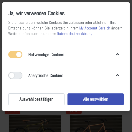
Ja, wir verwenden Cookies
Sie entscheiden, welche Cookies Sie zulassen oder ablehnen. Ihre
Entscheidung können Sie jederzeit in Ihrem
My-Account-Bereich
ändern.
Weitere Infos auch in unserer
Datenschutzerklärung
.
Vergleichen
Wunschliste
Warenkorb
Menü
Anmelden
Notwendige Cookies
Produkte markiert mit
Weekender
1-3
von
3
Analytische Cookies
Filtern
Sortieren
Auswahl bestätigen
Alle auswählen
- 30 %
- 14 %