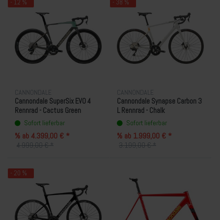
- 12 %
- 38 %
CANNONDALE
CANNONDALE
Cannondale SuperSix EVO 4
Cannondale Synapse Carbon 3
Rennrad - Cactus Green
L Rennrad - Chalk
Sofort lieferbar
Sofort lieferbar
% ab 4.399,00 € *
% ab 1.999,00 € *
4.999,00 € *
3.199,00 € *
- 20 %