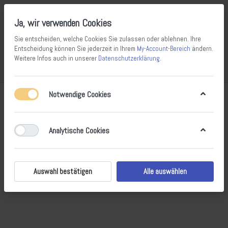
Ja, wir verwenden Cookies
Sie entscheiden, welche Cookies Sie zulassen oder ablehnen. Ihre
Entscheidung können Sie jederzeit in Ihrem
My-Account-Bereich
ändern.
Weitere Infos auch in unserer
Datenschutzerklärung
.
Vergleichen
Wunschliste
Warenkorb
Menü
Anmelden
Notwendige Cookies
RENNRÄDER
Analytische Cookies
Für den sportlich ambitionierten Einsatz auf der Straße kommen
sie zum Einsatz, die Road Bikes. Durch ihr geringes Gewicht,
kleinsten Rollwiederstand und eine windschlüpfrige Geometrie
Auswahl bestätigen
Alle auswählen
sind sie jederzeit Ansporn für neue persönliche Rekorde. Egal ob
mit Carbon- oder Aluminium-Rahmen.