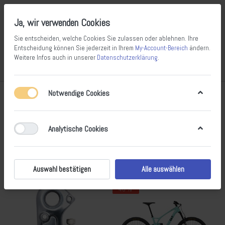
Ja, wir verwenden Cookies
Sie entscheiden, welche Cookies Sie zulassen oder ablehnen. Ihre
Entscheidung können Sie jederzeit in Ihrem
My-Account-Bereich
ändern.
Weitere Infos auch in unserer
Datenschutzerklärung
.
Vergleichen
Wunschliste
Warenkorb
Menü
Anmelden
Notwendige Cookies
Produkte markiert mit
Sensor
1-8
von
8
Analytische Cookies
Filtern
Sortieren
Auswahl bestätigen
Alle auswählen
- 40 %