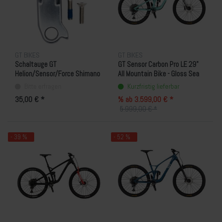
GT BIKES
GT BIKES
Schaltauge GT
GT Sensor Carbon Pro LE 29"
Helion/Sensor/Force Shimano
All Mountain Bike - Gloss Sea
Direct Mount (KG0007N02)
Green
Bitte erfragen
Kurzfristig lieferbar
35,00 € *
% ab 3.599,00 € *
5.999,00 € *
- 39 %
- 52 %