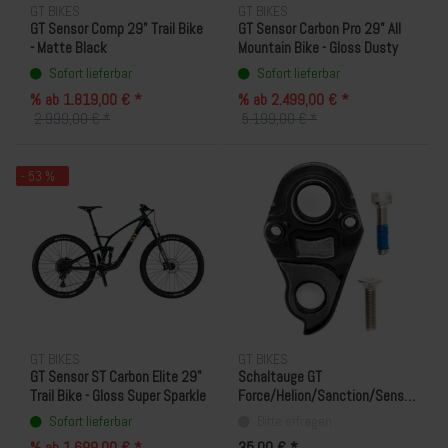
GT BIKES
GT BIKES
GT Sensor Comp 29" Trail Bike
GT Sensor Carbon Pro 29" All
- Matte Black
Mountain Bike - Gloss Dusty
Blue
Sofort lieferbar
Sofort lieferbar
% ab 1.819,00 € *
% ab 2.499,00 € *
2.999,00 € *
5.199,00 € *
- 53 %
GT BIKES
GT BIKES
GT Sensor ST Carbon Elite 29"
Schaltauge GT
Trail Bike - Gloss Super Sparkle
Force/Helion/Sanction/Sensor/Zas
Teal/Gunmetal
Standard (KG0006N02)
Sofort lieferbar
Bitte erfragen
% ab 1.699,00 € *
35,00 € *