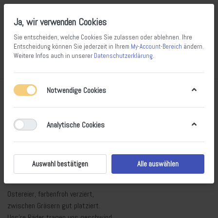
Ja, wir verwenden Cookies
Sie entscheiden, welche Cookies Sie zulassen oder ablehnen. Ihre
Entscheidung können Sie jederzeit in Ihrem
My-Account-Bereich
ändern.
Weitere Infos auch in unserer
Datenschutzerklärung
.
Vergleichen
Wunschliste
Warenkorb
Menü
Anmelden
Notwendige Cookies
Sonntag, 9. April 2023
Frohe Ostern wünscht The Cyclery
Analytische Cookies
🌼🐣🚴‍♀️ Frohe Ostern, lasst uns radeln,
durch die Felder, Wiesen, Wälder.
Mit dem Fahrrad, bunt geschmückt,
Auswahl bestätigen
Alle auswählen
finden wir, was uns entzückt.
Ostereier, farbenfroh verziert,
zwischen Gräsern gut platziert.
Uns're Räder tragen uns geschwind,