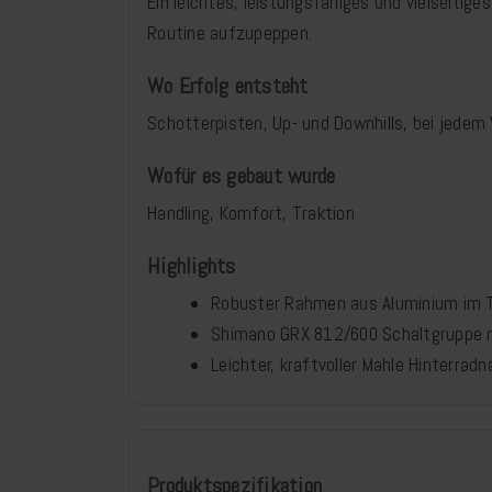
Ein leichtes, leistungsfähiges und vielseitig
Routine aufzupeppen.
Wo Erfolg entsteht
Schotterpisten, Up- und Downhills, bei jedem
Wofür es gebaut wurde
Handling, Komfort, Traktion
Highlights
Robuster Rahmen aus Aluminium im Tri
Shimano GRX 812/600 Schaltgruppe 
Leichter, kraftvoller Mahle Hinterrad
Produktspezifikation