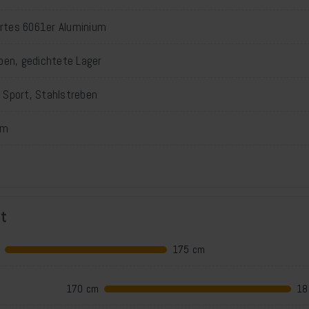
iertes 6061er Aluminium
oben, gedichtete Lager
 Sport, Stahlstreben
um
t
175 cm
170 cm
18