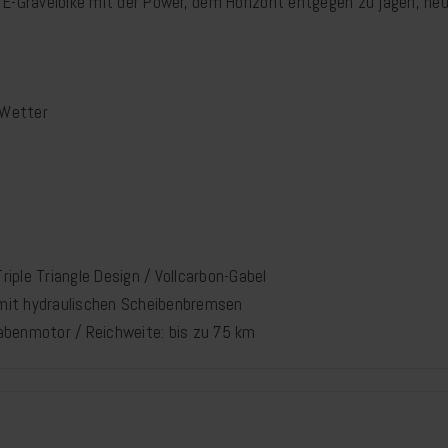
es E-Gravelbike mit der Power, dem Horizont entgegen zu jagen, ne
 Wetter
ple Triangle Design / Vollcarbon-Gabel
mit hydraulischen Scheibenbremsen
nabenmotor / Reichweite: bis zu 75 km