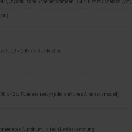
00), hydraulische Scheibenbremsen, 160/160mm Scheiben (v/h)
600)
 Loch, 12 x 100mm Steckachse
0 x 42c, Tubeless ready (oder ähnliches Alternativmodell)
schmiedetes Aluminium, 4-fach Lenkerklemmung