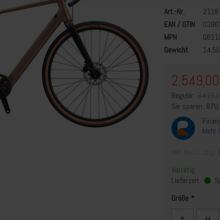
Art.-Nr.
2118
EAN / GTIN
0386
MPN
G611
Gewicht
14,50
2.549,00
Regulär:
3.419,0
Sie sparen:
870
Finan
Mehr 
inkl. MwSt. zzgl.
Vorrätig
Lieferzeit:
So
Größe
S
M