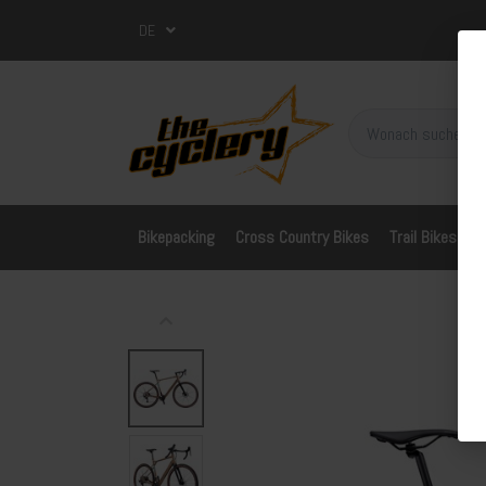
DE
Bikepacking
Cross Country Bikes
Trail Bikes
A