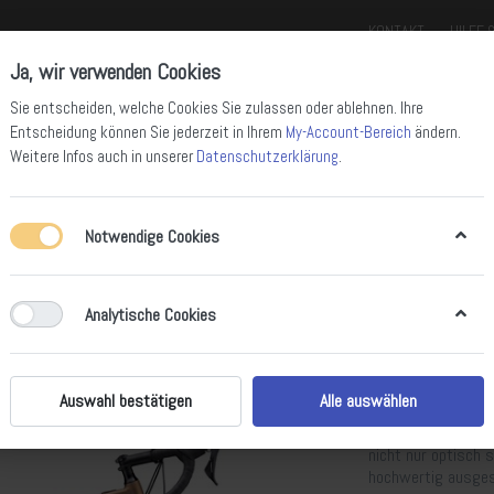
KONTAKT
HILFE 
Ja, wir verwenden Cookies
Sie entscheiden, welche Cookies Sie zulassen oder ablehnen. Ihre
Entscheidung können Sie jederzeit in Ihrem
My-Account-Bereich
ändern.
Weitere Infos auch in unserer
Datenschutzerklärung
.
Notwendige Cookies
ll Mountain Bikes
Enduro Bikes
Downhill Bikes
Rennräder
Gravel 
Analytische Cookies
GT Grade (
Bike - Sat
Auswahl bestätigen
Alle auswählen
Die Kreuzung aus 
nicht nur optisch 
hochwertig ausges