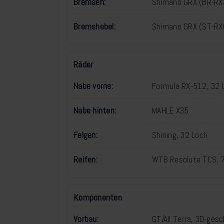
Bremsen:
Shimano GRX (BR-RX4
Bremshebel:
Shimano GRX (ST-RX
Räder
Nabe vorne:
Formula RX-512, 32
Nabe hinten:
MAHLE X35
Felgen:
Shining, 32 Loch
Reifen:
WTB Resolute TCS, 70
Komponenten
Vorbau:
GT/All Terra, 3D-ge