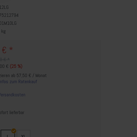
12LG
75212794
01M10LG
 kg
 € *
0 € *
,00 €
(25 %)
zieren ab 57,50 € / Monat
Infos zum Ratenkauf
Versandkosten
fort lieferbar
L
XL