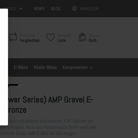
& SERVICE
NEWS
BLOG
ANMELDEN
Produkte
Wunsch
Waren
Vergleichen
Liste
Korb
Bikes
E-Bikes
Kinder Bikes
Komponenten
Spezifische Modelle
Power Series) AMP Gravel E-
in Bronze
GTs Grade und Mahles ebikemotion X35-System ist
sehr gelungen. Auch aus Performance-Sicht weiß das
tattete Grade AMP E-Bike zu überzeugen.