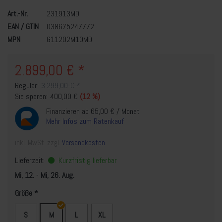
Art.-Nr.
231913MD
EAN / GTIN
038675247772
MPN
G11202M10MD
2.899,00 € *
Regulär:
3.299,00 € *
Sie sparen:
400,00 €
(12 %)
Finanzieren ab 65,00 € / Monat
Mehr Infos zum Ratenkauf
inkl. MwSt. zzgl.
Versandkosten
Lieferzeit:
Kurzfristig lieferbar
Mi, 12.
-
Mi, 26. Aug.
Größe
S
M
L
XL