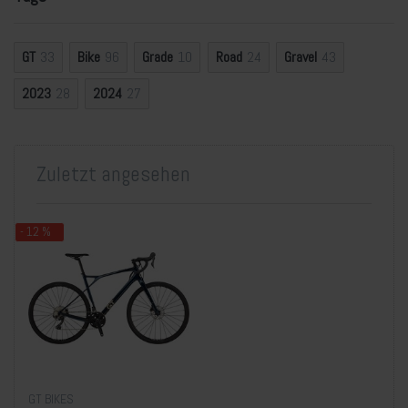
GT
33
Bike
96
Grade
10
Road
24
Gravel
43
2023
28
2024
27
Zuletzt angesehen
- 12 %
GT BIKES