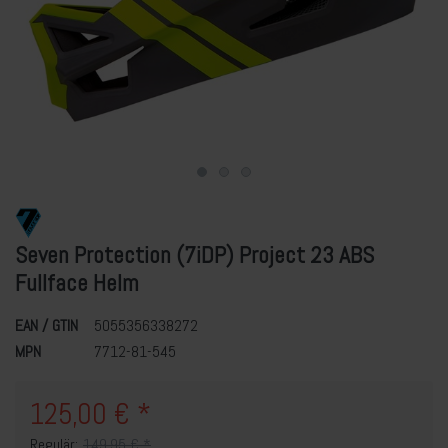
Seven Protection (7iDP) Project 23 ABS
Fullface Helm
EAN / GTIN
5055356338272
MPN
7712-81-545
125,00 € *
Regulär:
149,95 € *