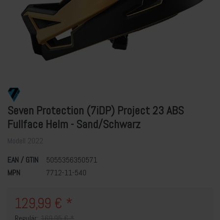
Seven Protection (7iDP) Project 23 ABS
Fullface Helm - Sand/Schwarz
Modell 2022
EAN / GTIN
5055356350571
MPN
7712-11-540
129,99 € *
Regulär:
169,95 € *