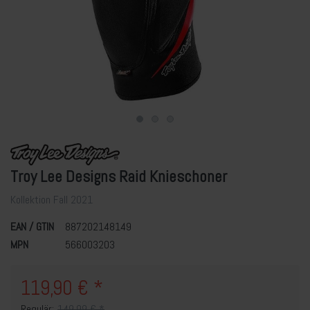
Troy Lee Designs Raid Knieschoner
Kollektion Fall 2021
EAN / GTIN
887202148149
MPN
566003203
119,90 € *
Regulär:
149,99 € *