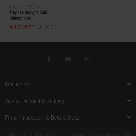
TROY LEE DESIGNS
Troy Lee Designs Raid
Knieschoner
% 119,90 € *
149,99 € *
Produktinfo
Service, Versand & Zahlung
Firma, Impressum & Datenschutz
* Alle Preise inkl. MwSt., zzgl.
Copyright © 2026 The Cyclery. Alle