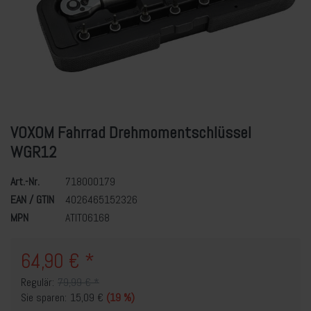
VOXOM Fahrrad Drehmomentschlüssel
WGR12
Art.-Nr.
718000179
EAN / GTIN
4026465152326
MPN
ATITO6168
64,90 € *
Regulär:
79,99 € *
Sie sparen:
15,09 €
(19 %)