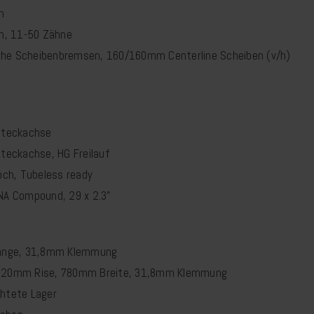
h
h, 11-50 Zähne
che Scheibenbremsen, 160/160mm Centerline Scheiben (v/h)
Steckachse
teckachse, HG Freilauf
ch, Tubeless ready
A Compound, 29 x 2.3"
änge, 31,8mm Klemmung
r, 20mm Rise, 780mm Breite, 31,8mm Klemmung
chtete Lager