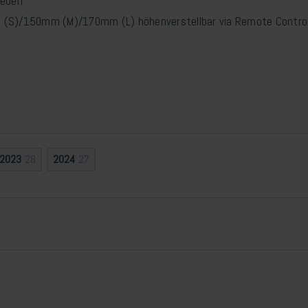
reben
 (S)/150mm (M)/170mm (L) höhenverstellbar via Remote Contro
2023
28
2024
27