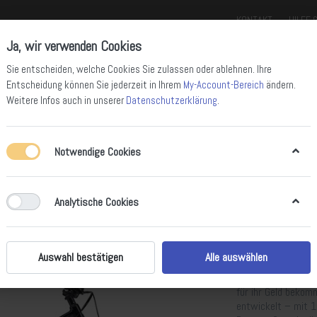
KONTAKT
HILFE 
Ja, wir verwenden Cookies
Sie entscheiden, welche Cookies Sie zulassen oder ablehnen. Ihre
Entscheidung können Sie jederzeit in Ihrem
My-Account-Bereich
ändern.
Weitere Infos auch in unserer
Datenschutzerklärung
.
Notwendige Cookies
ll Mountain Bikes
Enduro Bikes
Downhill Bikes
Rennräder
Gravel 
Analytische Cookies
GT Zaskar 
Green
Auswahl bestätigen
Alle auswählen
Bei GT wollen wir,
für ihr Geld beko
entwickelt – mit 