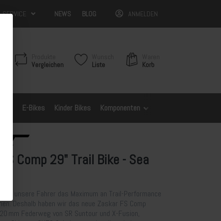
& SERVICE
NEWS
BLOG
ANMELDEN
Produkte
Wunsch
Waren
Vergleichen
Liste
Korb
Bikes
E-Bikes
Kinder Bikes
Komponenten
Spezifische Modelle
FS Comp 29" Trail Bike - Sea
 dass unsere Fahrer das Maximum an Trail-Performance
mmen. Deshalb haben wir das neue Zaskar FS Comp
120 mm Federweg von SR Suntour und X-Fusion,