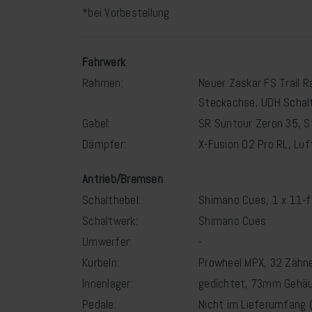
*bei Vorbestellung
Fahrwerk
Rahmen:
Neuer Zaskar FS Trail 
Steckachse, UDH Schal
Gabel:
SR Suntour Zeron 35, S
Dämpfer:
X-Fusion O2 Pro RL, Luf
Antrieb/Bremsen
Schalthebel:
Shimano Cues, 1 x 11-
Schaltwerk:
Shimano Cues
Umwerfer:
-
Kurbeln:
Prowheel MPX, 32 Zähn
Innenlager:
gedichtet, 73mm Gehäu
Pedale:
Nicht im Lieferumfang 