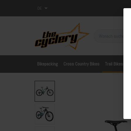
DE
Bikepacking
Cross Country Bikes
Trail Bikes
A