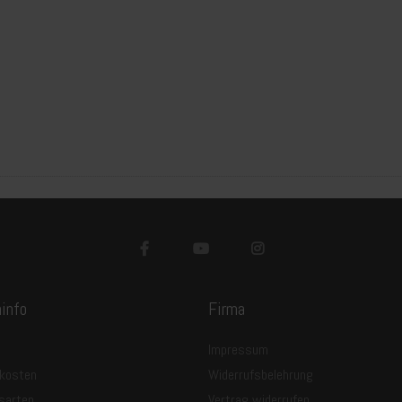
info
Firma
Impressum
kosten
Widerrufsbelehrung
sarten
Vertrag widerrufen