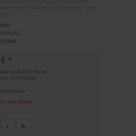
ze, Shimano CUES Schaltung und trail-optimierter
ringst du dein Trail-Game aufs nächste Level – ohne
engen.
28MD
75250352
02U20MD
 € *
zieren ab 45,00 € / Monat
Infos zum Ratenkauf
Versandkosten
cht mehr lieferbar
L
XL