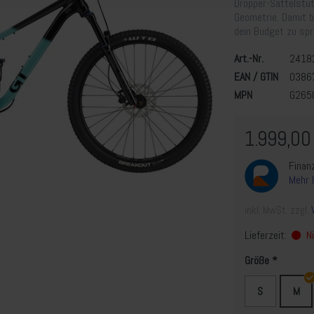
Dropper-Sattelstüt
Geometrie. Damit b
dein Budget zu spr
Art.-Nr.
2418
EAN / GTIN
0386
MPN
G265
1.999,00
Finan
Mehr 
inkl. MwSt. zzgl.
Lieferzeit:
Ni
Größe
S
M