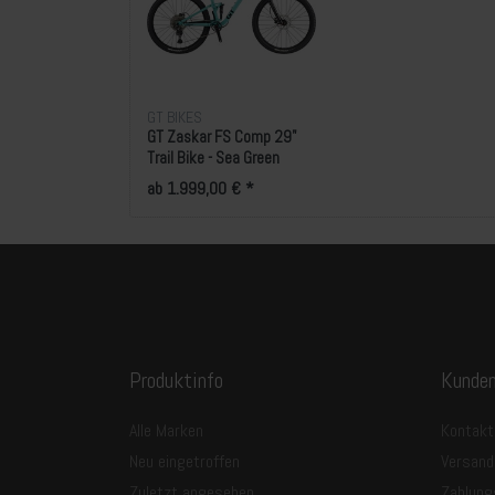
GT BIKES
GT Zaskar FS Comp 29"
Trail Bike - Sea Green
ab 1.999,00 € *
Produktinfo
Kunden
Alle Marken
Kontakt
Neu eingetroffen
Versand
Zuletzt angesehen
Zahlung