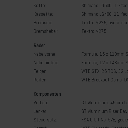
Kette:
Shimano LG500, 11-fac
Kassette:
Shimano LG400, 11-fac
Bremsen:
Tektro M275, hydraulis
Bremshebel:
Tektro M275
Räder
Nabe vorne:
Formula, 15 x 110mm 
Nabe hinten:
Formula, 12 x 148mm S
Felgen:
WTB STX i25 TCS, 32 Lo
Reifen:
WTB Breakout Comp, DN
Komponenten
Vorbau:
GT Aluminium, 45mm L
Lenker:
GT Aluminium Riser Ba
Steuersatz:
FSA Orbit No. 57E, gedi