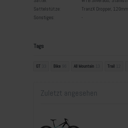
Sattel:
WTB Silverado, Stahlst
Sattelstütze:
TranzX Dropper, 120mm
Sonstiges:
-
Tags
GT
33
Bike
96
All Mountain
13
Trail
12
Zuletzt angesehen