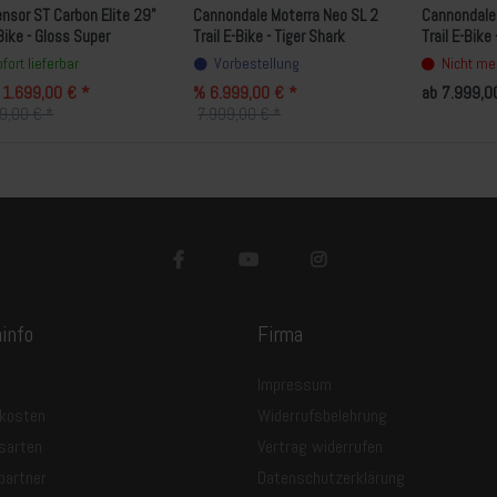
nsor ST Carbon Elite 29"
Cannondale Moterra Neo SL 2
Cannondale 
 Bike - Gloss Super
Trail E-Bike - Tiger Shark
Trail E-Bike
kle Teal/Gunmetal
fort lieferbar
Vorbestellung
Nicht meh
 1.699,00 € *
% 6.999,00 € *
ab 7.999,0
9,00 € *
7.999,00 € *
info
Firma
Impressum
kosten
Widerrufsbelehrung
sarten
Vertrag widerrufen
partner
Datenschutzerklärung