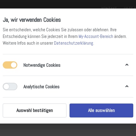
KONTAKT
HILFE 
Ja, wir verwenden Cookies
Sie entscheiden, welche Cookies Sie zulassen oder ablehnen. Ihre
Entscheidung können Sie jederzeit in Ihrem
My-Account-Bereich
ändern.
Weitere Infos auch in unserer
Datenschutzerklärung
.
Notwendige Cookies
ll Mountain Bikes
Enduro Bikes
Downhill Bikes
Rennräder
Gravel 
ukte markiert mit
Trail
Analytische Cookies
on
12
Auswahl bestätigen
Alle auswählen
Empfehlung
iere nach