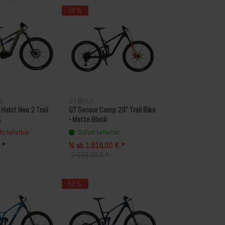
- 39 %
E
GT BIKES
Habit Neo 2 Trail
GT Sensor Comp 29" Trail Bike
1
- Matte Black
r lieferbar
Sofort lieferbar
 *
% ab 1.819,00 € *
2.999,00 € *
- 53 %