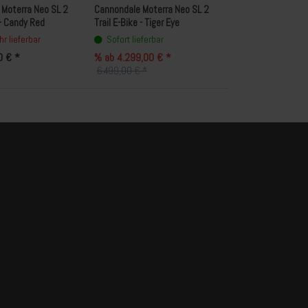
Moterra Neo SL 2
Cannondale Moterra Neo SL 2
 - Candy Red
Trail E-Bike - Tiger Eye
r lieferbar
Sofort lieferbar
0 € *
% ab 4.299,00 € *
6.499,00 € *