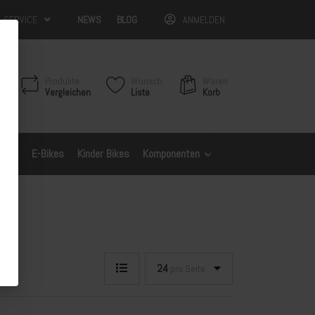
& SERVICE
NEWS
BLOG
ANMELDEN
Produkte
Wunsch
Waren
Vergleichen
Liste
Korb
Bikes
E-Bikes
Kinder Bikes
Komponenten
Spezifische Modelle
24
pro Seite