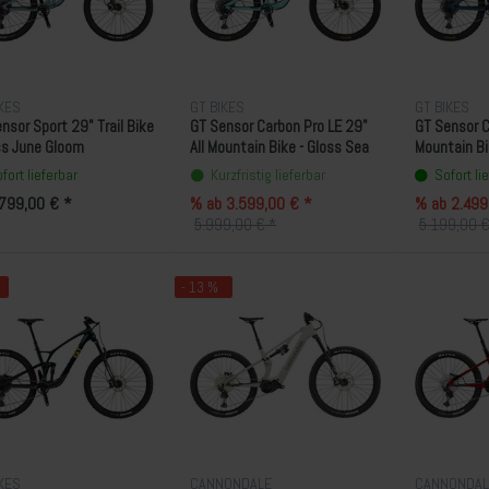
IKES
GT BIKES
GT BIKES
nsor Sport 29" Trail Bike
GT Sensor Carbon Pro LE 29"
GT Sensor C
ss June Gloom
All Mountain Bike - Gloss Sea
Mountain Bi
Green
Blue
fort lieferbar
Kurzfristig lieferbar
Sofort li
.799,00 € *
% ab 3.599,00 € *
% ab 2.499
5.999,00 € *
5.199,00 €
- 13 %
IKES
CANNONDALE
CANNONDAL