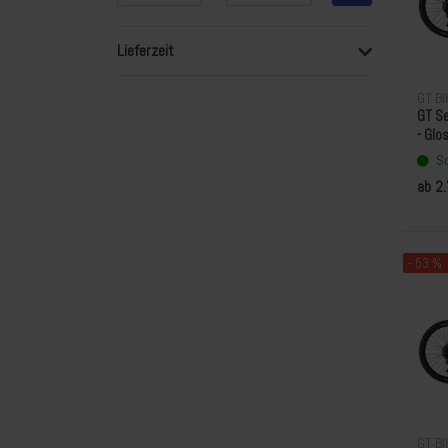
Lieferzeit
GT B
GT Se
- Glo
So
ab 2
- 53 %
GT B