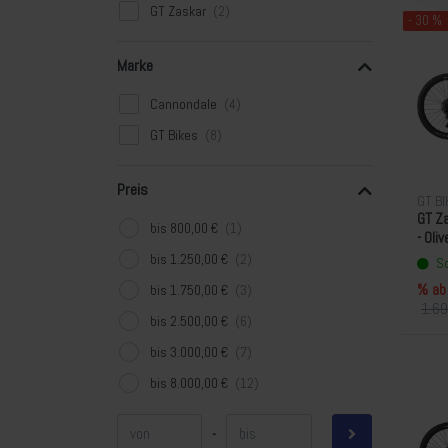
GT Zaskar
- 30 %
Marke
Cannondale
GT Bikes
Preis
GT B
GT Za
bis 800,00 €
- Oliv
bis 1.250,00 €
So
% ab
bis 1.750,00 €
1.69
bis 2.500,00 €
bis 3.000,00 €
bis 8.000,00 €
-