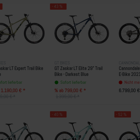
- 43 %
IKES
GT BIKES
CANNONDAL
skar LT Expert Trail Bike
GT Zaskar LT Elite 29" Trail
Cannondale 
e
Bike - Darkest Blue
E-Bike 202
fort lieferbar
Sofort lieferbar
Nicht meh
 1.190,00 € *
% ab 799,00 € *
6.799,00 €
9,00 € *
1.399,00 € *
- 40 %
- 52 %