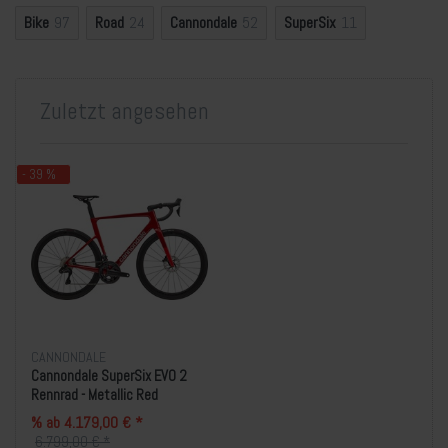
Bike
97
Road
24
Cannondale
52
SuperSix
11
Zuletzt angesehen
- 39 %
CANNONDALE
Cannondale SuperSix EVO 2
Rennrad - Metallic Red
% ab 4.179,00 € *
6.799,00 € *