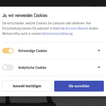
KONTAKT
HILFE 
Ja, wir verwenden Cookies
Sie entscheiden, welche Cookies Sie zulassen oder ablehnen. Ihre
Entscheidung können Sie jederzeit in Ihrem
My-Account-Bereich
ändern.
Weitere Infos auch in unserer
Datenschutzerklärung
.
Notwendige Cookies
ll Mountain Bikes
Enduro Bikes
Downhill Bikes
Rennräder
Gravel 
Analytische Cookies
Cyclite Fr
Rahmentas
Auswahl bestätigen
Alle auswählen
Ultraleichte, was
für Bikepacking, Gr