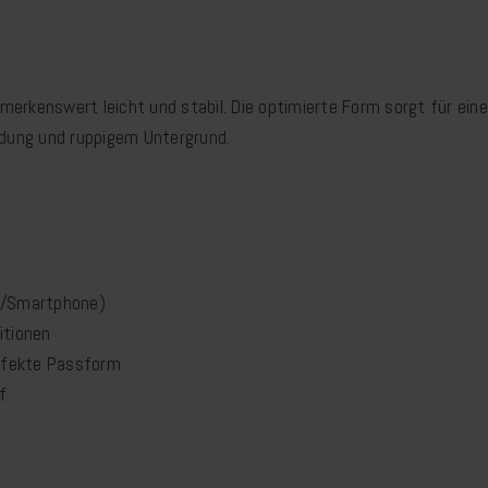
erkenswert leicht und stabil. Die optimierte Form sorgt für ein
adung und ruppigem Untergrund.
i/Smartphone)
itionen
erfekte Passform
f