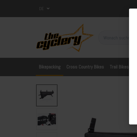
DE
Bikepacking
Cross Country Bikes
Trail Bikes
A