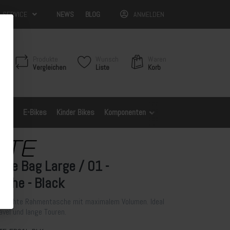
& SERVICE
NEWS
BLOG
ANMELDEN
Produkte
Wunsch
Waren
Vergleichen
Liste
Korb
Bikes
E-Bikes
Kinder Bikes
Komponenten
Spezifische Modelle
ame Bag Large / 01 -
che - Black
serdichte Rahmentasche mit maximalem Volumen. Ideal
avel und lange Touren.