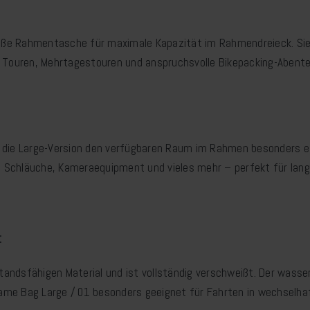
oße Rahmentasche für maximale Kapazität im Rahmendreieck. Sie 
e Touren, Mehrtagestouren und anspruchsvolle Bikepacking-Abente
 die Large-Version den verfügbaren Raum im Rahmen besonders eff
 Schläuche, Kameraequipment und vieles mehr – perfekt für lang
t
andsfähigen Material und ist vollständig verschweißt. Der wasse
ame Bag Large / 01 besonders geeignet für Fahrten in wechselh