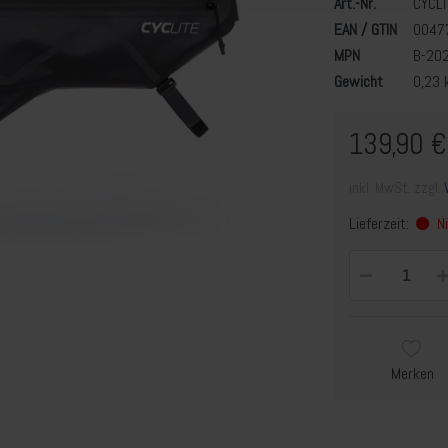
Art.-Nr.
CYCL
EAN / GTIN
0047
MPN
B-20
Gewicht
0,23 
139,90 €
inkl. MwSt. zzgl.
Lieferzeit:
Ni
Merken