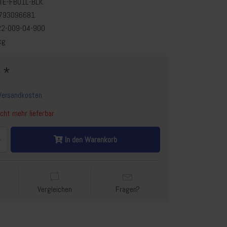
ITE-FB01L-BLK
793096681
22-009-04-900
kg
 *
Versandkosten
cht mehr lieferbar
In den Warenkorb
Vergleichen
Fragen?