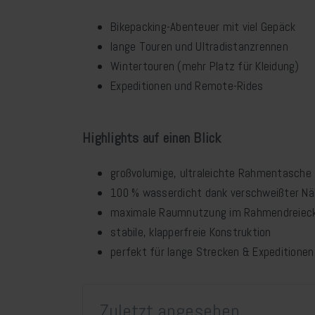
Bikepacking-Abenteuer mit viel Gepäck
lange Touren und Ultradistanzrennen
Wintertouren (mehr Platz für Kleidung)
Expeditionen und Remote-Rides
Highlights auf einen Blick
großvolumige, ultraleichte Rahmentasche
100 % wasserdicht dank verschweißter N
maximale Raumnutzung im Rahmendreiec
stabile, klapperfreie Konstruktion
perfekt für lange Strecken & Expeditionen
Zuletzt angesehen