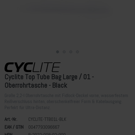
Cyclite Top Tube Bag Large / 01 -
Oberrohrtasche - Black
Große 2,2-l Oberrohrtasche mit Fidlock-Deckel vorne, wasserfestem
Reißverschluss hinten, oberschenkelfreier Form & Kabelausgang.
Perfekt für Ultra-Distanz.
Art.-Nr.
CYCLITE-TTB01L-BLK
EAN / GTIN
0047793096667
MPN
B-2022-008-02-900