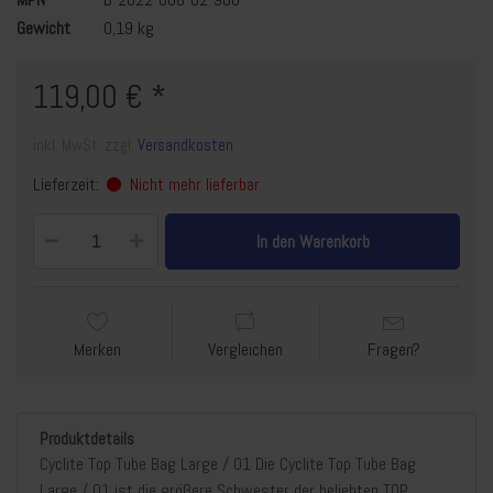
Gewicht
0,19 kg
119,00 € *
inkl. MwSt. zzgl.
Versandkosten
Lieferzeit:
Nicht mehr lieferbar
In den Warenkorb
Merken
Vergleichen
Fragen?
Produktdetails
Cyclite Top Tube Bag Large / 01 Die Cyclite Top Tube Bag
Large / 01 ist die größere Schwester der beliebten TOP