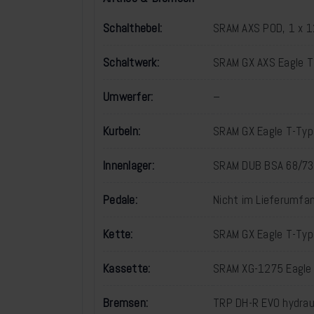
Schalthebel:
SRAM AXS POD, 1 x 1
Schaltwerk:
SRAM GX AXS Eagle T
Umwerfer:
–
Kurbeln:
SRAM GX Eagle T-Ty
Innenlager:
SRAM DUB BSA 68/7
Pedale:
Nicht im Lieferumfan
Kette:
SRAM GX Eagle T-Typ
Kassette:
SRAM XG-1275 Eagle
Bremsen:
TRP DH-R EVO hydrau