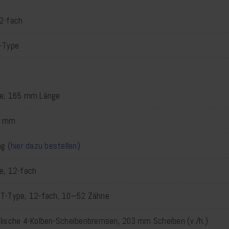
2-fach
-Type
pe, 165 mm Länge
3 mm
g (
hier dazu bestellen
)
e, 12-fach
 T-Type, 12-fach, 10–52 Zähne
lische 4-Kolben-Scheibenbremsen, 203 mm Scheiben (v./h.)