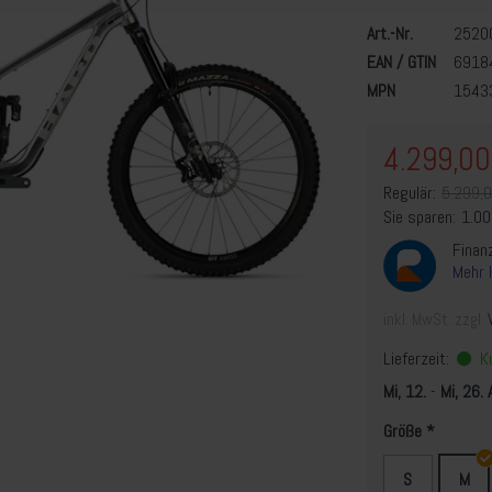
Art.-Nr.
2520
EAN / GTIN
6918
MPN
1543
4.299,00
Regulär:
5.299,
Sie sparen:
1.0
Finan
Mehr 
inkl. MwSt. zzgl.
Lieferzeit:
Ku
Mi, 12.
-
Mi, 26. 
Größe
S
M