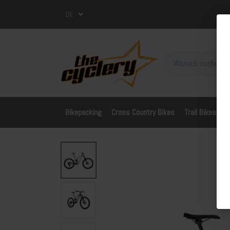
DE
Bikepacking
Cross Country Bikes
Trail Bikes
A