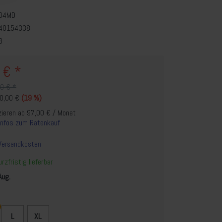
04MD
40154338
3
 € *
00 € *
00,00 €
(19 %)
zieren ab 97,00 € / Monat
Infos zum Ratenkauf
Versandkosten
rzfristig lieferbar
Aug.
L
XL