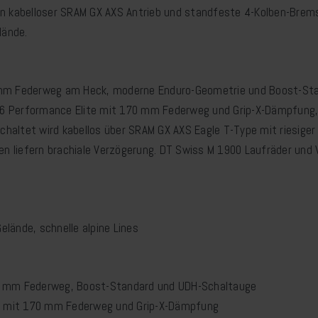
in kabelloser SRAM GX AXS Antrieb und standfeste 4-Kolben-Brem
lände.
 mm Federweg am Heck, moderne Enduro-Geometrie und Boost-Sta
 36 Performance Elite mit 170 mm Federweg und Grip-X-Dämpfung,
schaltet wird kabellos über SRAM GX AXS Eagle T-Type mit riesig
liefern brachiale Verzögerung. DT Swiss M 1900 Laufräder und Vi
elände, schnelle alpine Lines
0 mm Federweg, Boost-Standard und UDH-Schaltauge
el mit 170 mm Federweg und Grip-X-Dämpfung