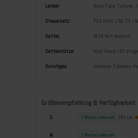
Lenker:
Race Face Turbine,
Steuersatz:
FSA Orbit 1.5E ZS / 
Sattel:
WTB Volt Medium
Sattelstütze:
Kind Shock LEV Inte
Sonstiges:
inklusive Tubeless-Ve
Größenempfehlung & Verfügbarkeit
S
153 cm
1 Woche Lieferzeit
M
1 Woche Lieferzeit