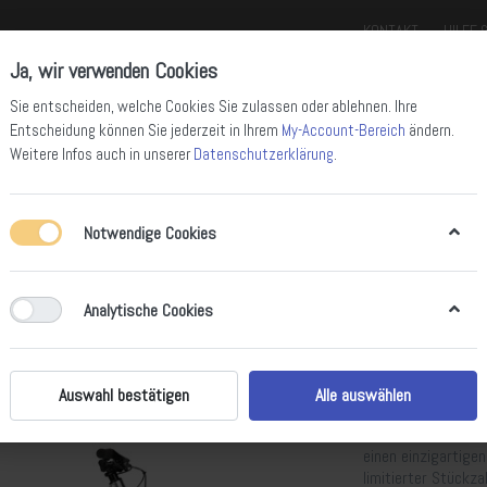
KONTAKT
HILFE 
Ja, wir verwenden Cookies
Sie entscheiden, welche Cookies Sie zulassen oder ablehnen. Ihre
Entscheidung können Sie jederzeit in Ihrem
My-Account-Bereich
ändern.
Weitere Infos auch in unserer
Datenschutzerklärung
.
Notwendige Cookies
ll Mountain Bikes
Enduro Bikes
Downhill Bikes
Rennräder
Gravel 
Analytische Cookies
Haro Greer
Unverfälscht und be
Auswahl bestätigen
Alle auswählen
MTB gibt’s jetzt al
eloxierte Finish u
einen einzigartige
limitierter Stückzah