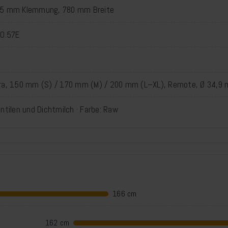
 35 mm Klemmung, 780 mm Breite
NO.57E
gra, 150 mm (S) / 170 mm (M) / 200 mm (L–XL), Remote, Ø 34,9
ntilen und Dichtmilch · Farbe: Raw
166 cm
162 cm