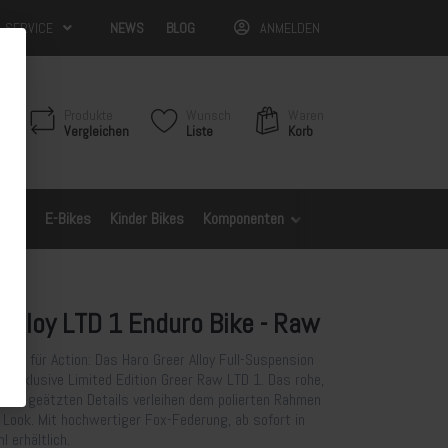
& SERVICE
NEWS
BLOG
ANMELDEN
Produkte
Wunsch
Waren
Vergleichen
Liste
Korb
Bikes
E-Bikes
Kinder Bikes
Komponenten
Spezifische Modelle
 Alloy LTD 1 Enduro Bike - Raw
reit für Action: Das Haro Greer Alloy Full-Suspension
s exklusive Limited Edition Greer Raw LTD 1. Das rohe,
nd die geätzten Details verleihen dem polierten Rahmen
n Look. Mit hochwertiger Fox-Federung, ab sofort in
l erhältlich.