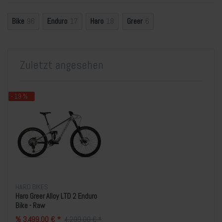
Bike
96
Enduro
17
Haro
18
Greer
6
Zuletzt angesehen
- 19 %
HARO BIKES
Haro Greer Alloy LTD 2 Enduro
Bike - Raw
% 3.499,00 € *
4.299,00 € *