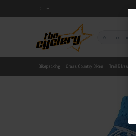
DE
Bikepacking
Cross Country Bikes
Trail Bikes
A