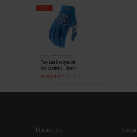
- 13 %
TROY LEE DESIGNS
Troy Lee Designs Air
Handschuhe - Ocean
% 32,90 € *
37,99 € *
Produktinfo
Kunden