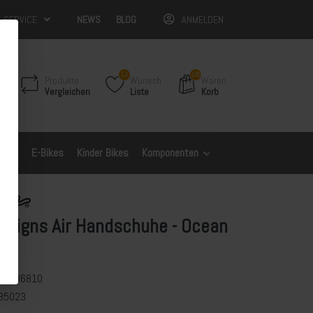
& SERVICE
NEWS
BLOG
ANMELDEN
14
100
Produkte
Wunsch
Waren
Vergleichen
Liste
Korb
Bikes
E-Bikes
Kinder Bikes
Komponenten
Spezifische Modelle
esigns Air Handschuhe - Ocean
1
02286810
85023