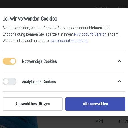
KONTAKT
HILFE 
Ja, wir verwenden Cookies
Sie entscheiden, welche Cookies Sie zulassen oder ablehnen. Ihre
Entscheidung können Sie jederzeit in Ihrem
My-Account-Bereich
ändern.
Weitere Infos auch in unserer
Datenschutzerklärung
.
Notwendige Cookies
ll Mountain Bikes
Enduro Bikes
Downhill Bikes
Rennräder
Gravel 
Analytische Cookies
Troy Lee D
Kollektion Fall 202
Auswahl bestätigen
Alle auswählen
EAN / GTIN
8872
MPN
4047