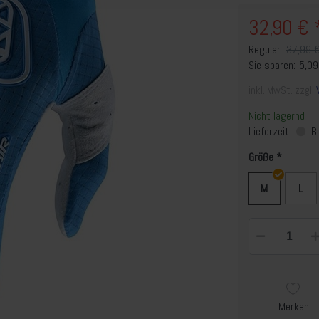
32,90 € 
Regulär:
37,99 
Sie sparen:
5,0
inkl. MwSt. zzgl.
Nicht lagernd
Lieferzeit:
Bi
Größe
M
L
Merken