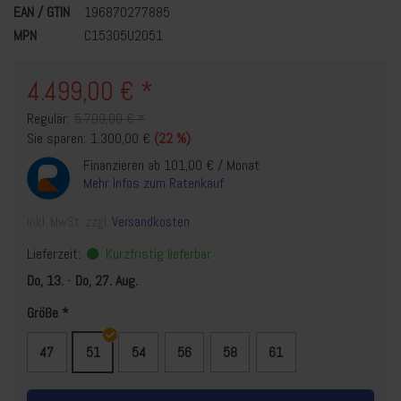
EAN / GTIN
196870277885
MPN
C15305U2051
4.499,00 € *
Regulär:
5.799,00 € *
Sie sparen:
1.300,00 €
(22 %)
Finanzieren ab 101,00 € / Monat
Mehr Infos zum Ratenkauf
inkl. MwSt. zzgl.
Versandkosten
Lieferzeit:
Kurzfristig lieferbar
Do, 13.
-
Do, 27. Aug.
Größe
47
51
54
56
58
61