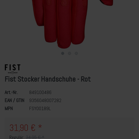
Fist Stocker Handschuhe - Rot
Art.-Nr.
849100486
EAN / GTIN
9356048007282
MPN
FSY00189L
31,90 € *
Regulär:
34,95 € *