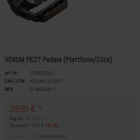
VOXOM PE27 Pedale (Plattform/Click)
Art.-Nr.
720000028
EAN / GTIN
4026465153873
MPN
SC-MD204B-1
39,90 € *
Regulär:
44,95 € *
Sie sparen:
5,05 €
(11 %)
inkl. MwSt. zzgl.
Versandkosten