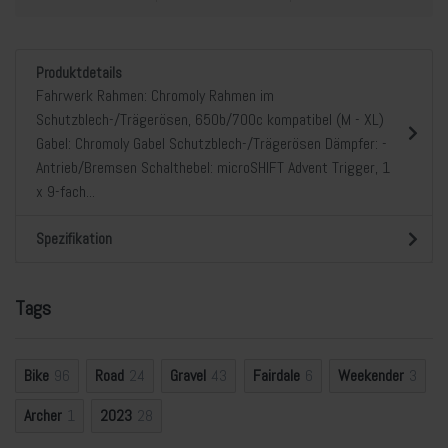
Produktdetails
Fahrwerk Rahmen: Chromoly Rahmen im
Schutzblech-/Trägerösen, 650b/700c kompatibel (M - XL)
Gabel: Chromoly Gabel Schutzblech-/Trägerösen Dämpfer: -
Antrieb/Bremsen Schalthebel: microSHIFT Advent Trigger, 1
x 9-fach...
Spezifikation
Tags
Bike
96
Road
24
Gravel
43
Fairdale
6
Weekender
3
Archer
1
2023
28